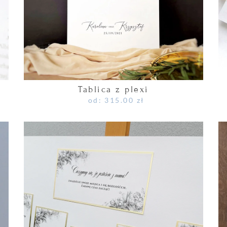
Tablica z plexi
od:
315.00
zł