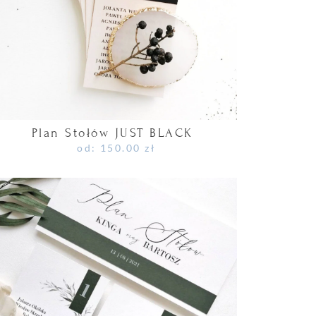
Plan Stołów JUST BLACK
od:
150.00
zł