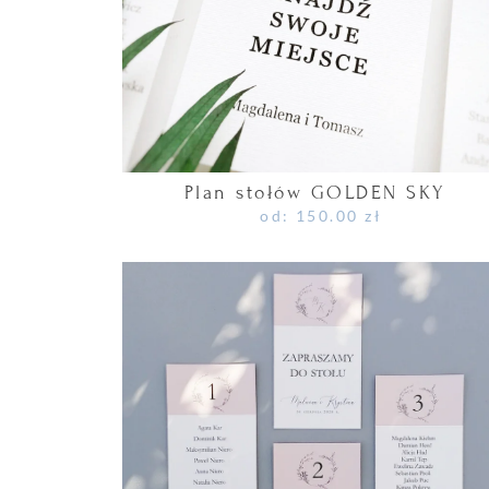
Plan stołów GOLDEN SKY
od:
150.00
zł