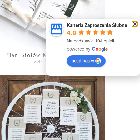
Karteria Zaproszenia Ślubne
4.9
Na podstawie 104 opinii
powered by
G
o
o
g
l
e
Plan Stołów MODERN LEAVES
oceń nas w
od:
150.00
zł