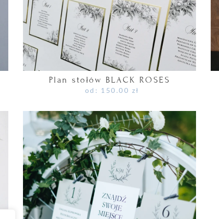
Plan stołów BLACK ROSES
od:
150.00
zł