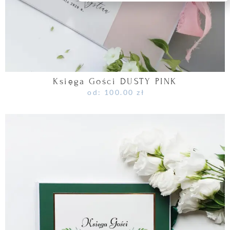
Księga Gości DUSTY PINK
od:
100.00
zł