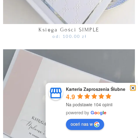
Księga Gości SIMPLE
od:
100.00
zł
Karteria Zaproszenia Ślubne
4.9
Na podstawie 104 opinii
powered by
G
o
o
g
l
e
oceń nas w