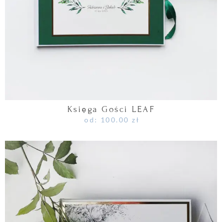
Księga Gości LEAF
od:
100.00
zł