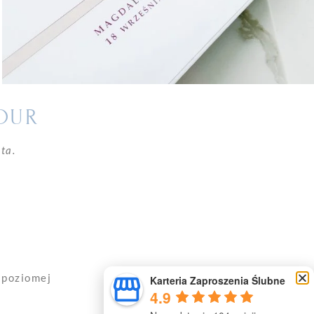
OUR
ta.
 poziomej
Karteria Zaproszenia Ślubne
4.9