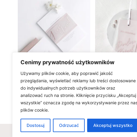
Cenimy prywatność użytkowników
Używamy plików cookie, aby poprawić jakość
Zaproszenia ślubne ROSE
Zawieszki R
przeglądania, wyświetlać reklamy lub treści dostosowane
GOLD GLAMOUR
GLAM
do indywidualnych potrzeb użytkowników oraz
14.00
zł
3.90
z
analizować ruch na stronie. Kliknięcie przycisku „Akceptuj
wszystkie” oznacza zgodę na wykorzystywanie przez na
plików cookie.
Dostosuj
Odrzucać
Akceptuj wszystko
Wszelkie prawa zastrzeżone © w