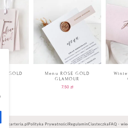
OSE GOLD
Menu ROSE GOLD
Wini
OUR
GLAMOUR
ł
7.50
zł
s
ww.karteria.pl
Polityka Prywatności
Regulamin
Ciasteczka
FAQ - wie