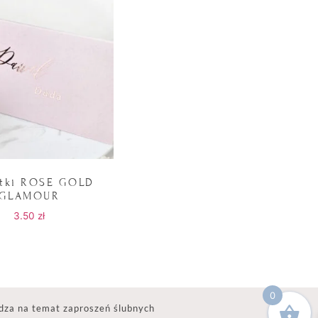
etki ROSE GOLD
GLAMOUR
3.50
zł
0
dza na temat zaproszeń ślubnych