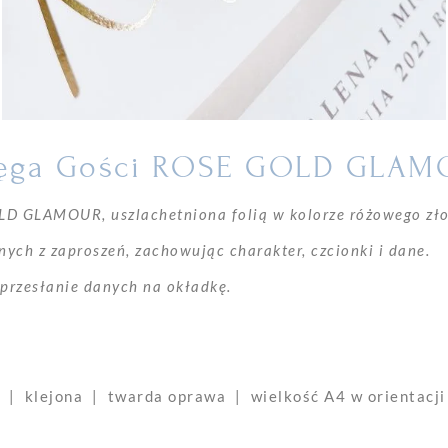
ięga Gości ROSE GOLD GLAM
LD GLAMOUR, uszlachetniona folią w kolorze różowego zło
ych z zaproszeń, zachowując charakter, czcionki i dane.
 przesłanie danych na okładkę.
g | klejona | twarda oprawa | wielkość A4 w orientacji