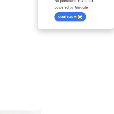
Na podstawie 104 opinii
powered by
G
o
o
g
l
e
oceń nas w