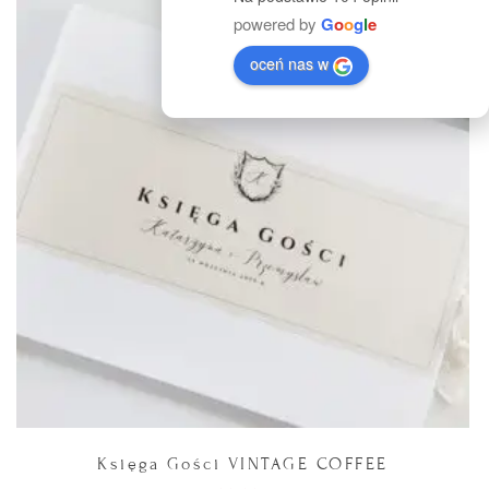
powered by
G
o
o
g
l
e
oceń nas w
Księga Gości VINTAGE COFFEE