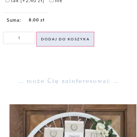
tak
[+2.40 zł]
nie
8.00
zł
DODAJ DO KOSZYKA
... może Cię zainteresować ...