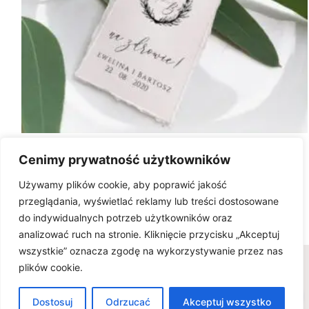
Zawieszki VINTAGE COFFEE
Cenimy prywatność użytkowników
3.00
zł
Używamy plików cookie, aby poprawić jakość
przeglądania, wyświetlać reklamy lub treści dostosowane
do indywidualnych potrzeb użytkowników oraz
analizować ruch na stronie. Kliknięcie przycisku „Akceptuj
wszystkie” oznacza zgodę na wykorzystywanie przez nas
Wszelkie prawa zastrzeżone © www.karteria.pl
plików cookie.
Polityka Prywatności
Regulamin
Ciasteczka
0
FAQ - wiedza na temat zaproszeń ślubnych
Dostosuj
Odrzucać
Akceptuj wszystko