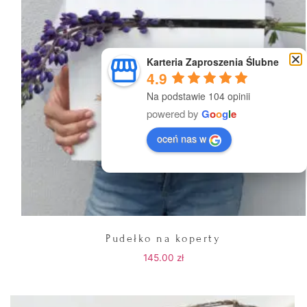
Karteria Zaproszenia Ślubne
4.9
Na podstawie 104 opinii
powered by
G
o
o
g
l
e
oceń nas w
Pudełko na koperty
145.00
zł