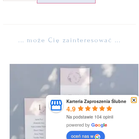
... może Cię zainteresować ...
Karteria Zaproszenia Ślubne
4.9
Na podstawie 104 opinii
powered by
G
o
o
g
l
e
oceń nas w