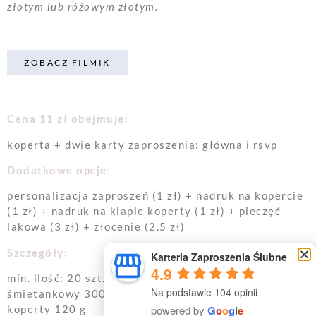
złotym lub różowym złotym.
ZOBACZ FILMIK
Cena 11 zł obejmuje:
koperta + dwie karty zaproszenia: główna i rsvp
Dodatkowe opcje:
personalizacja zaproszeń (1 zł) + nadruk na kopercie
(1 zł) + nadruk na klapie koperty (1 zł) + pieczęć
lakowa (3 zł) + złocenie (2.5 zł)
Szczegóły:
Karteria Zaproszenia Ślubne
4.9
min. ilość: 20 szt. | wymiary: 11,5 x 16,5 cm | papier:
Na podstawie 104 opinii
śmietankowy 300 g | koperta: biała 120 g + wkładka
powered by
G
o
o
g
l
e
koperty 120 g