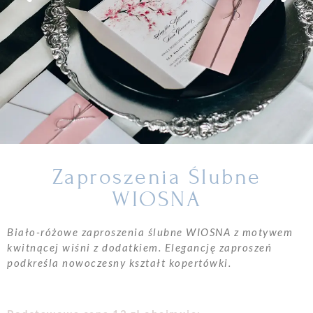
Zaproszenia Ślubne
WIOSNA
Biało-różowe zaproszenia ślubne WIOSNA z motywem
kwitnącej wiśni z dodatkiem. Elegancję zaproszeń
podkreśla nowoczesny kształt kopertówki.