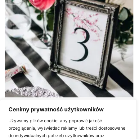
Numery stołów WIOSNA
Cenimy prywatność użytkowników
6.00
zł
Używamy plików cookie, aby poprawić jakość
przeglądania, wyświetlać reklamy lub treści dostosowane
do indywidualnych potrzeb użytkowników oraz