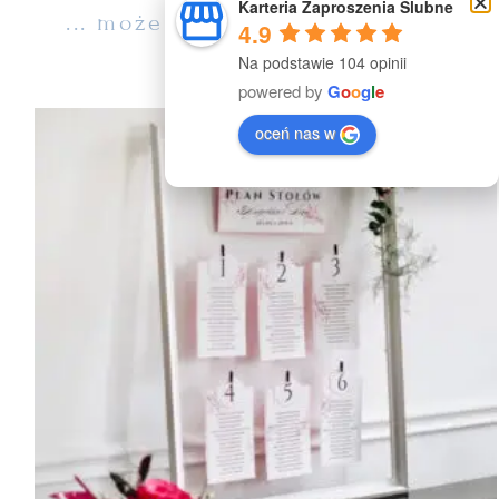
Karteria Zaproszenia Ślubne
... może Cię zainteresować ...
4.9
Na podstawie 104 opinii
powered by
G
o
o
g
l
e
oceń nas w