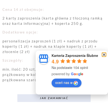
Cena 14 zł obejmuje:
2 karty zaproszenia (karta główna z tłoczoną ramką
oraz karta informacyjna) + koperta 250 g.
Dodatkowe opcje:
personalizacja zaproszeń (1 zł) + nadruk z przodu
koperty (1 zł) + nadruk na klapie koperty (1 zł) +
złocenie (2 zł)
Karteria Zaproszenia Ślubne
4.9
Szczegóły:
Na podstawie 104 opinii
min. ilość: 20 szt. | wymiary: 11,5 x 16,5 cm | papier:
powered by
G
o
o
g
l
e
prążkowany w kolorze złamanej bieli 300 g | koperta:
prążkowana szaroróżowa 250 g
oceń nas w
JAK ZAMAWIAĆ