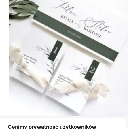
Plan Stołów MODERN LEAVES
Cenimy prywatność użytkowników