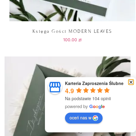
Księga Gości MODERN LEAVES
100.00
zł
Karteria Zaproszenia Ślubne
4.9
Na podstawie 104 opinii
powered by
G
o
o
g
l
e
oceń nas w