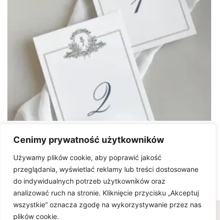
Numery stołów ROYAL
Cenimy prywatność użytkowników
7.00
zł
Używamy plików cookie, aby poprawić jakość
przeglądania, wyświetlać reklamy lub treści dostosowane
do indywidualnych potrzeb użytkowników oraz
analizować ruch na stronie. Kliknięcie przycisku „Akceptuj
wszystkie” oznacza zgodę na wykorzystywanie przez nas
Wszelkie prawa zastrzeżone © www.karteria.pl
plików cookie.