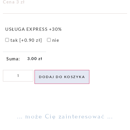
Cena 3 zł
USŁUGA EXPRESS +30%
tak
[+0.90 zł]
nie
3.00
zł
DODAJ DO KOSZYKA
... może Cię zainteresować ...