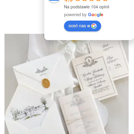
Na podstawie 104 opinii
Menu ROYAL
powered by
G
o
o
g
l
e
7.50
zł
oceń nas w