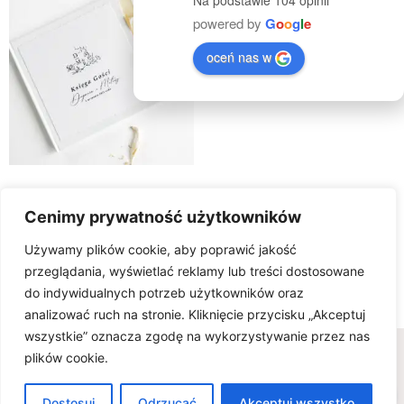
Na podstawie 104 opinii
powered by
G
o
o
g
l
e
oceń nas w
Księga Gości BOHO
Cenimy prywatność użytkowników
100.00
zł
Używamy plików cookie, aby poprawić jakość
Select Options
przeglądania, wyświetlać reklamy lub treści dostosowane
do indywidualnych potrzeb użytkowników oraz
analizować ruch na stronie. Kliknięcie przycisku „Akceptuj
wszystkie” oznacza zgodę na wykorzystywanie przez nas
Wszelkie prawa zastrzeżone © www.karteria.pl
plików cookie.
Polityka Prywatności
Regulamin
Ciasteczka
0
FAQ - wiedza na temat zaproszeń ślubnych
Dostosuj
Odrzucać
Akceptuj wszystko