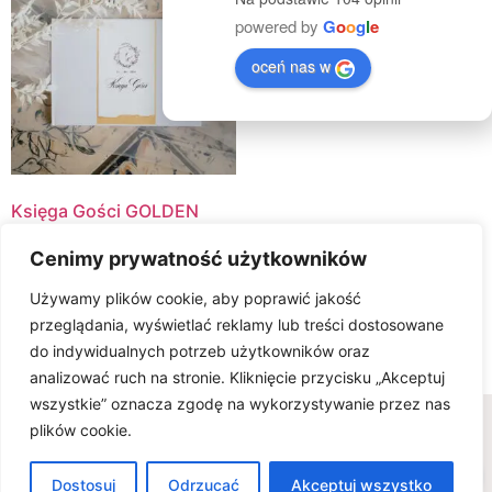
powered by
G
o
o
g
l
e
oceń nas w
Księga Gości GOLDEN
SAND
Cenimy prywatność użytkowników
100.00
zł
Używamy plików cookie, aby poprawić jakość
Select Options
przeglądania, wyświetlać reklamy lub treści dostosowane
do indywidualnych potrzeb użytkowników oraz
analizować ruch na stronie. Kliknięcie przycisku „Akceptuj
wszystkie” oznacza zgodę na wykorzystywanie przez nas
Wszelkie prawa zastrzeżone © www.karteria.pl
plików cookie.
Polityka Prywatności
Regulamin
Ciasteczka
0
FAQ - wiedza na temat zaproszeń ślubnych
Dostosuj
Odrzucać
Akceptuj wszystko