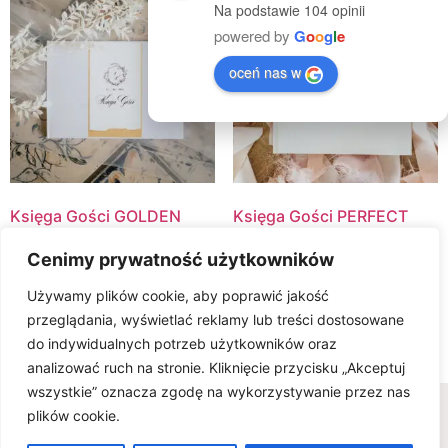
Na podstawie 104 opinii
powered by
G
o
o
g
l
e
oceń nas w
Księga Gości GOLDEN
Księga Gości PERFECT
SAND
PLACE
Cenimy prywatność użytkowników
100.00
zł
100.00
zł
Używamy plików cookie, aby poprawić jakość
Select Options
Select Options
przeglądania, wyświetlać reklamy lub treści dostosowane
do indywidualnych potrzeb użytkowników oraz
analizować ruch na stronie. Kliknięcie przycisku „Akceptuj
wszystkie” oznacza zgodę na wykorzystywanie przez nas
Wszelkie prawa zastrzeżone © www.karteria.pl
plików cookie.
Polityka Prywatności
Regulamin
Ciasteczka
0