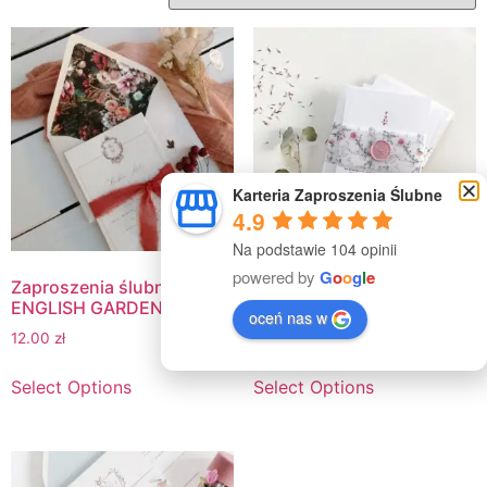
Karteria Zaproszenia Ślubne
4.9
Na podstawie 104 opinii
powered by
G
o
o
g
l
e
Zaproszenia ślubne
Zaproszenia Ślubne
ENGLISH GARDEN
SPRING
oceń nas w
12.00
zł
11.00
zł
Select Options
Select Options