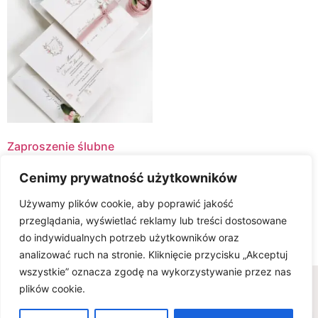
Zaproszenie ślubne
ROMANCE
Cenimy prywatność użytkowników
12.00
zł
Używamy plików cookie, aby poprawić jakość
Select Options
przeglądania, wyświetlać reklamy lub treści dostosowane
do indywidualnych potrzeb użytkowników oraz
analizować ruch na stronie. Kliknięcie przycisku „Akceptuj
wszystkie” oznacza zgodę na wykorzystywanie przez nas
Wszelkie prawa zastrzeżone © www.karteria.pl
plików cookie.
Polityka Prywatności
Regulamin
Ciasteczka
0
FAQ - wiedza na temat zaproszeń ślubnych