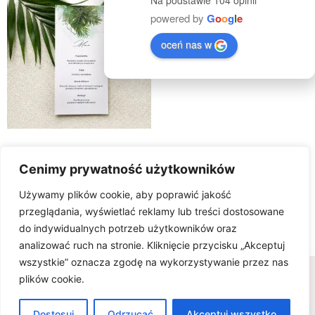
Na podstawie 104 opinii
powered by
G
o
o
g
l
e
oceń nas w
Menu BOTANIC
Cenimy prywatność użytkowników
7.50
zł
Używamy plików cookie, aby poprawić jakość
Select Options
przeglądania, wyświetlać reklamy lub treści dostosowane
do indywidualnych potrzeb użytkowników oraz
analizować ruch na stronie. Kliknięcie przycisku „Akceptuj
wszystkie” oznacza zgodę na wykorzystywanie przez nas
Wszelkie prawa zastrzeżone © www.karteria.pl
plików cookie.
Polityka Prywatności
Regulamin
Ciasteczka
0
FAQ - wiedza na temat zaproszeń ślubnych
Dostosuj
Odrzucać
Akceptuj wszystko