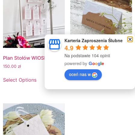
Karteria Zaproszenia Ślubne
4.9
Na podstawie 104 opinii
Plan Stołów WIOSNA
Winietki RUSTIC
powered by
G
o
o
g
l
e
GLAMOUR
150.00
zł
2.00
zł
oceń nas w
Select Options
Select Options