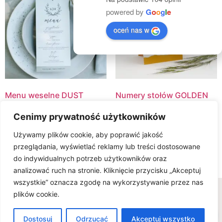
powered by
G
o
o
g
l
e
oceń nas w
Menu weselne DUST
Numery stołów GOLDEN
SAND
9.00
zł
Cenimy prywatność użytkowników
7.00
zł
Select Options
Używamy plików cookie, aby poprawić jakość
Select Options
przeglądania, wyświetlać reklamy lub treści dostosowane
do indywidualnych potrzeb użytkowników oraz
analizować ruch na stronie. Kliknięcie przycisku „Akceptuj
wszystkie” oznacza zgodę na wykorzystywanie przez nas
Wszelkie prawa zastrzeżone © www.karteria.pl
plików cookie.
Polityka Prywatności
Regulamin
Ciasteczka
0
FAQ - wiedza na temat zaproszeń ślubnych
Dostosuj
Odrzucać
Akceptuj wszystko