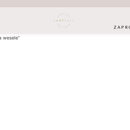
ZAPR
a wesele”