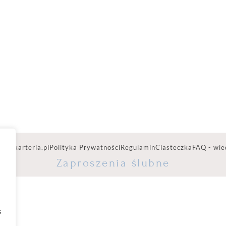
ww.karteria.pl
Polityka Prywatności
Regulamin
Ciasteczka
FAQ - wie
Zaproszenia ślubne
s