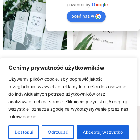
powered by
G
o
o
g
l
e
oceń nas w
Plan stołów DUST
Plan stołów GOLDEN SKY
Cenimy prywatność użytkowników
150.00
zł
150.00
zł
Używamy plików cookie, aby poprawić jakość
Select Options
Select Options
przeglądania, wyświetlać reklamy lub treści dostosowane
do indywidualnych potrzeb użytkowników oraz
analizować ruch na stronie. Kliknięcie przycisku „Akceptuj
wszystkie” oznacza zgodę na wykorzystywanie przez nas
Wszelkie prawa zastrzeżone © www.karteria.pl
plików cookie.
Polityka Prywatności
Regulamin
Ciasteczka
0
FAQ - wiedza na temat zaproszeń ślubnych
Dostosuj
Odrzucać
Akceptuj wszystko
Zaproszenia ślubne