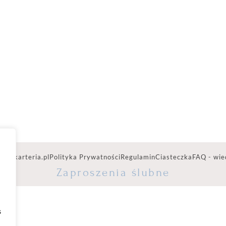
ww.karteria.pl
Polityka Prywatności
Regulamin
Ciasteczka
FAQ - wie
Zaproszenia ślubne
s