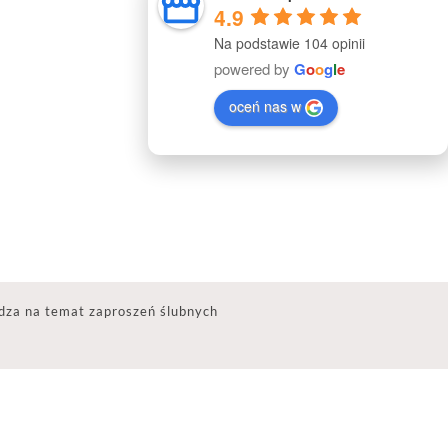
4.9
Na podstawie 104 opinii
powered by
G
o
o
g
l
e
oceń nas w
dza na temat zaproszeń ślubnych