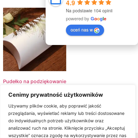
4.9
Na podstawie 104 opinii
powered by
G
o
o
g
l
e
oceń nas w
Pudełko na podziękowanie
dla gości
Cenimy prywatność użytkowników
1.00
zł
Używamy plików cookie, aby poprawić jakość
Dodaj do koszyka
przeglądania, wyświetlać reklamy lub treści dostosowane
do indywidualnych potrzeb użytkowników oraz
analizować ruch na stronie. Kliknięcie przycisku „Akceptuj
wszystkie” oznacza zgodę na wykorzystywanie przez nas