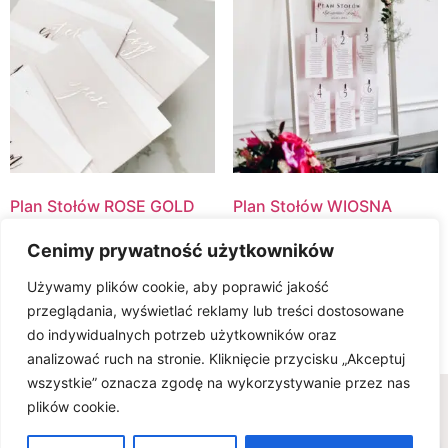
Plan Stołów ROSE GOLD
Plan Stołów WIOSNA
GLAMOUR
150.00
zł
Cenimy prywatność użytkowników
150.00
zł
Select Options
Używamy plików cookie, aby poprawić jakość
Select Options
przeglądania, wyświetlać reklamy lub treści dostosowane
do indywidualnych potrzeb użytkowników oraz
analizować ruch na stronie. Kliknięcie przycisku „Akceptuj
wszystkie” oznacza zgodę na wykorzystywanie przez nas
Wszelkie prawa zastrzeżone © www.karteria.pl
plików cookie.
Polityka Prywatności
Regulamin
Ciasteczka
0
FAQ - wiedza na temat zaproszeń ślubnych