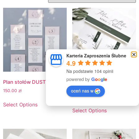
Karteria Zaproszenia Ślubne
4.9
Na podstawie 104 opinii
powered by
G
o
o
g
l
e
Plan stołów DUSTY PINK
Plan Stołów MODERN
LEAVES
oceń nas w
150.00
zł
150.00
zł
Select Options
Select Options