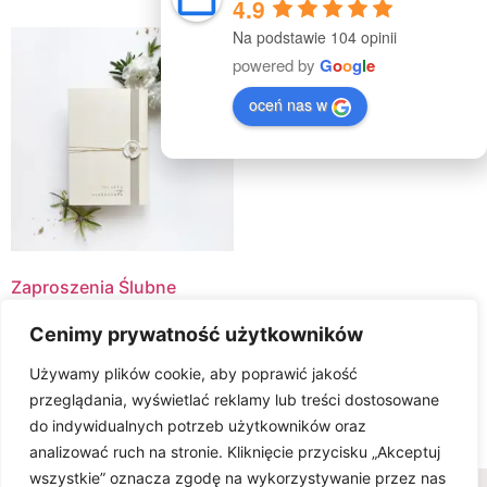
4.9
Na podstawie 104 opinii
powered by
G
o
o
g
l
e
oceń nas w
Zaproszenia Ślubne
Vanilla
Cenimy prywatność użytkowników
14.00
zł
Używamy plików cookie, aby poprawić jakość
Select Options
przeglądania, wyświetlać reklamy lub treści dostosowane
do indywidualnych potrzeb użytkowników oraz
analizować ruch na stronie. Kliknięcie przycisku „Akceptuj
wszystkie” oznacza zgodę na wykorzystywanie przez nas