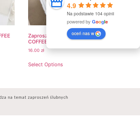
4.9
Na podstawie 104 opinii
powered by
G
o
o
g
l
e
oceń nas w
FFEE
Zaproszenia Ślubne VINTAGE
COFFEE
16.00
zł
Select Options
dza na temat zaproszeń ślubnych