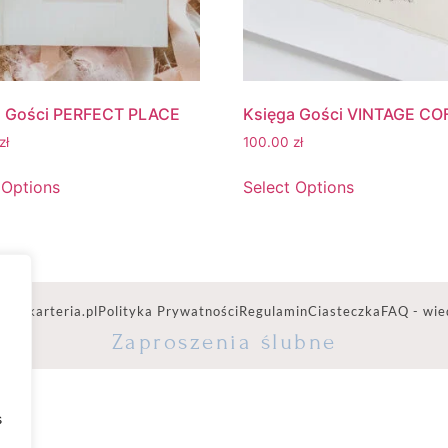
a Gości PERFECT PLACE
Księga Gości VINTAGE CO
zł
100.00
zł
 Options
Select Options
ww.karteria.pl
Polityka Prywatności
Regulamin
Ciasteczka
FAQ - wie
Zaproszenia ślubne
s