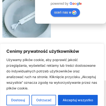
powered by
G
o
o
g
l
e
oceń nas w
Winietki DUST
Cenimy prywatność użytkowników
2.50
zł
Używamy plików cookie, aby poprawić jakość
Select Options
przeglądania, wyświetlać reklamy lub treści dostosowane
do indywidualnych potrzeb użytkowników oraz
analizować ruch na stronie. Kliknięcie przycisku „Akceptuj
wszystkie” oznacza zgodę na wykorzystywanie przez nas
Wszelkie prawa zastrzeżone © www.karteria.pl
plików cookie.
Polityka Prywatności
Regulamin
Ciasteczka
0
FAQ - wiedza na temat zaproszeń ślubnych
Dostosuj
Odrzucać
Akceptuj wszystko
Zaproszenia ślubne