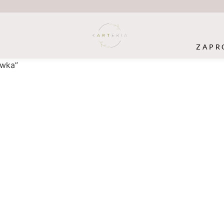
ZAPR
ówka”