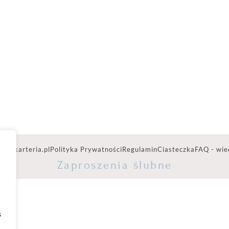
ww.karteria.pl
Polityka Prywatności
Regulamin
Ciasteczka
FAQ - wie
Zaproszenia ślubne
s