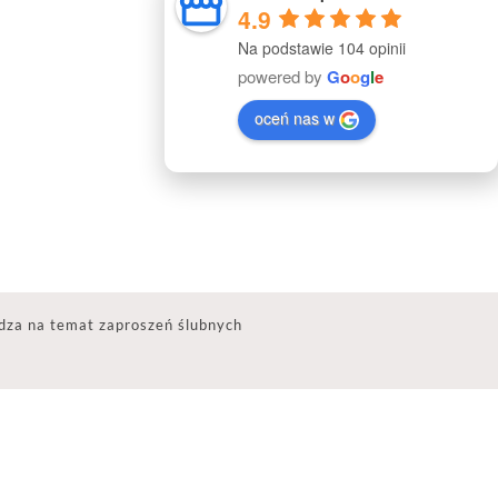
4.9
Na podstawie 104 opinii
powered by
G
o
o
g
l
e
oceń nas w
dza na temat zaproszeń ślubnych