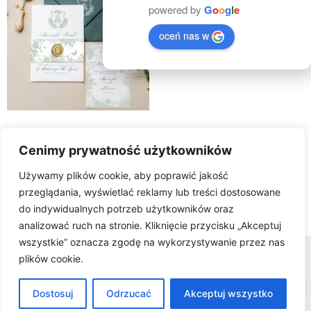
powered by
G
o
o
g
l
e
oceń nas w
Zaproszenia ślubne Ivy
Cenimy prywatność użytkowników
15.00
zł
Używamy plików cookie, aby poprawić jakość
Select Options
przeglądania, wyświetlać reklamy lub treści dostosowane
do indywidualnych potrzeb użytkowników oraz
analizować ruch na stronie. Kliknięcie przycisku „Akceptuj
wszystkie” oznacza zgodę na wykorzystywanie przez nas
Wszelkie prawa zastrzeżone © www.karteria.pl
plików cookie.
Polityka Prywatności
Regulamin
Ciasteczka
0
FAQ - wiedza na temat zaproszeń ślubnych
Dostosuj
Odrzucać
Akceptuj wszystko
Zaproszenia ślubne