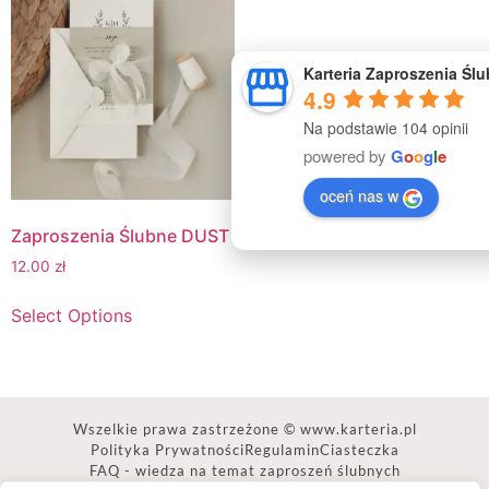
Karteria Zaproszenia Śl
4.9
Na podstawie 104 opinii
powered by
G
o
o
g
l
e
oceń nas w
Zaproszenia Ślubne DUST
12.00
zł
Select Options
Wszelkie prawa zastrzeżone © www.karteria.pl
Polityka Prywatności
Regulamin
Ciasteczka
FAQ - wiedza na temat zaproszeń ślubnych