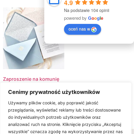
4.9
Na podstawie 104 opinii
powered by
G
o
o
g
l
e
oceń nas w
Zaproszenie na komunię
HOLY
Cenimy prywatność użytkowników
14.00
zł
Używamy plików cookie, aby poprawić jakość
Select Options
przeglądania, wyświetlać reklamy lub treści dostosowane
do indywidualnych potrzeb użytkowników oraz
analizować ruch na stronie. Kliknięcie przycisku „Akceptuj
wszystkie” oznacza zgodę na wykorzystywanie przez nas