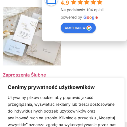
4.9
Na podstawie 104 opinii
powered by
G
o
o
g
l
e
oceń nas w
Zaproszenia Ślubne
ORCHID
Cenimy prywatność użytkowników
17.00
zł
Używamy plików cookie, aby poprawić jakość
Select Options
przeglądania, wyświetlać reklamy lub treści dostosowane
do indywidualnych potrzeb użytkowników oraz
analizować ruch na stronie. Kliknięcie przycisku „Akceptuj
wszystkie” oznacza zgodę na wykorzystywanie przez nas