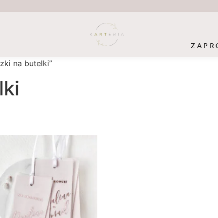
ZAPR
ki na butelki”
lki