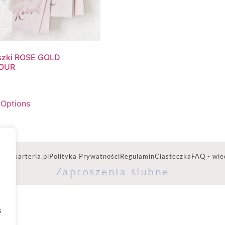
szki ROSE GOLD
OUR
 Options
ww.karteria.pl
Polityka Prywatności
Regulamin
Ciasteczka
FAQ - wie
Zaproszenia ślubne
s