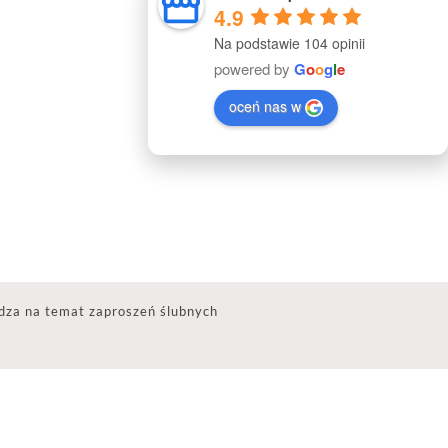
4.9
Na podstawie 104 opinii
powered by
G
o
o
g
l
e
oceń nas w
dza na temat zaproszeń ślubnych