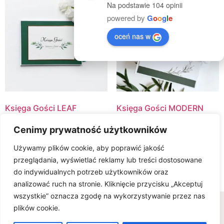
Na podstawie 104 opinii
powered by
G
o
o
g
l
e
oceń nas w
Księga Gości LEAF
Księga Gości MODERN
LEAVES
100.00
zł
Cenimy prywatność użytkowników
100.00
zł
Select Options
Używamy plików cookie, aby poprawić jakość
Select Options
przeglądania, wyświetlać reklamy lub treści dostosowane
do indywidualnych potrzeb użytkowników oraz
analizować ruch na stronie. Kliknięcie przycisku „Akceptuj
wszystkie” oznacza zgodę na wykorzystywanie przez nas
Wszelkie prawa zastrzeżone © www.karteria.pl
plików cookie.
Polityka Prywatności
Regulamin
Ciasteczka
0