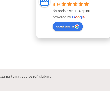
4.9
Na podstawie 104 opinii
powered by
G
o
o
g
l
e
oceń nas w
dza na temat zaproszeń ślubnych