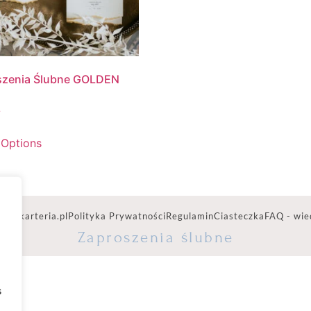
szenia Ślubne GOLDEN
 Options
ww.karteria.pl
Polityka Prywatności
Regulamin
Ciasteczka
FAQ - wie
Zaproszenia ślubne
s