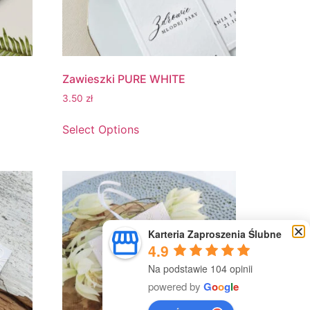
Zawieszki PURE WHITE
3.50
zł
Select Options
Karteria Zaproszenia Ślubne
4.9
Na podstawie 104 opinii
powered by
G
o
o
g
l
e