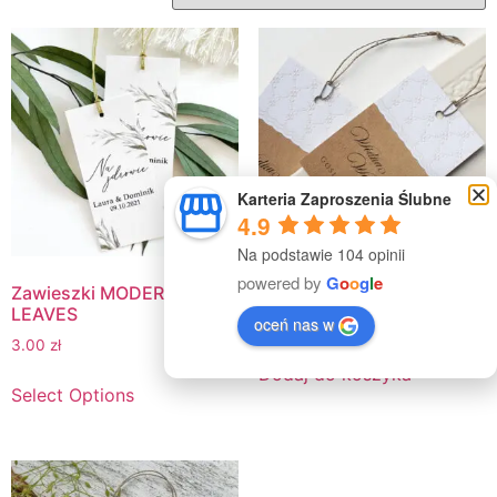
Karteria Zaproszenia Ślubne
4.9
Na podstawie 104 opinii
powered by
G
o
o
g
l
e
Zawieszki MODERN
Zawieszki NATURE
LEAVES
oceń nas w
2.50
zł
3.00
zł
Dodaj do koszyka
Select Options