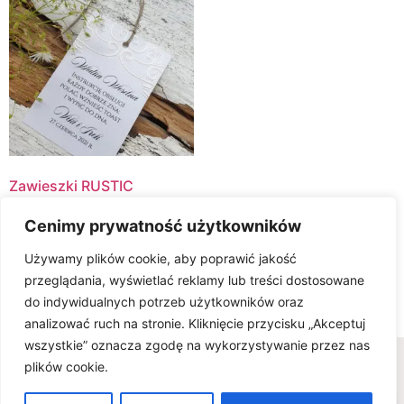
Zawieszki RUSTIC
GLAMOUR
Cenimy prywatność użytkowników
2.50
zł
Używamy plików cookie, aby poprawić jakość
Dodaj do koszyka
przeglądania, wyświetlać reklamy lub treści dostosowane
do indywidualnych potrzeb użytkowników oraz
analizować ruch na stronie. Kliknięcie przycisku „Akceptuj
wszystkie” oznacza zgodę na wykorzystywanie przez nas
Wszelkie prawa zastrzeżone © www.karteria.pl
plików cookie.
Polityka Prywatności
Regulamin
Ciasteczka
0
FAQ - wiedza na temat zaproszeń ślubnych