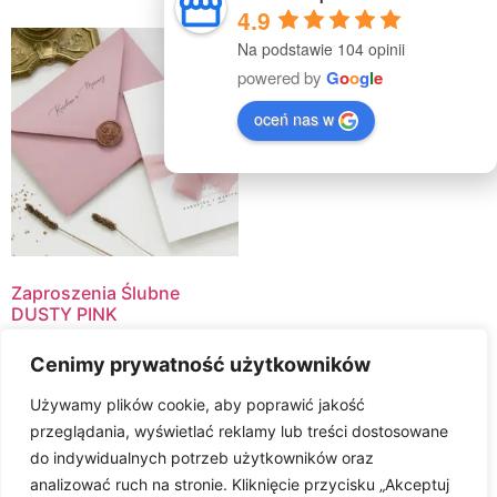
4.9
Na podstawie 104 opinii
powered by
G
o
o
g
l
e
oceń nas w
Zaproszenia Ślubne
DUSTY PINK
Cenimy prywatność użytkowników
Oceniono
12.00
zł
5.00
na 5
Używamy plików cookie, aby poprawić jakość
Select Options
przeglądania, wyświetlać reklamy lub treści dostosowane
do indywidualnych potrzeb użytkowników oraz
analizować ruch na stronie. Kliknięcie przycisku „Akceptuj