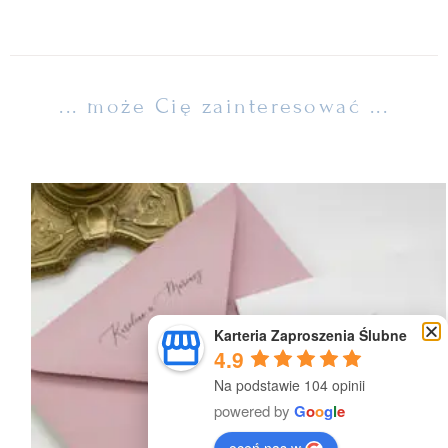
... może Cię zainteresować ...
Karteria Zaproszenia Ślubne
4.9
Na podstawie 104 opinii
powered by
G
o
o
g
l
e
oceń nas w