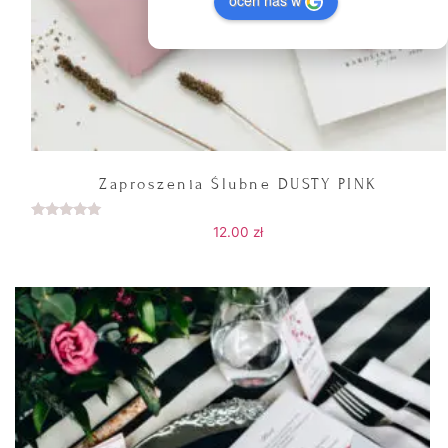
Zaproszenia Ślubne DUSTY PINK
Oceniono
12.00
zł
5.00
na 5