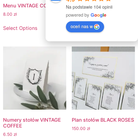
Menu VINTAGE COFFEE
Menu weselne DUST
Na podstawie 104 opinii
powered by
G
o
o
g
l
e
8.00
zł
9.00
zł
oceń nas w
Select Options
Select Options
Numery stołów VINTAGE
Plan stołów BLACK ROSES
COFFEE
150.00
zł
6.50
zł