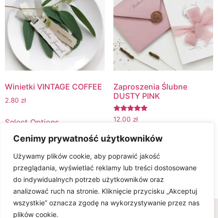
Winietki VINTAGE COFFEE
Zaproszenia Ślubne
DUSTY PINK
2.80
zł
Oceniono
12.00
zł
Select Options
5.00
na 5
Cenimy prywatność użytkowników
Select Options
Używamy plików cookie, aby poprawić jakość
przeglądania, wyświetlać reklamy lub treści dostosowane
do indywidualnych potrzeb użytkowników oraz
1
2
→
analizować ruch na stronie. Kliknięcie przycisku „Akceptuj
wszystkie” oznacza zgodę na wykorzystywanie przez nas
Wszelkie prawa zastrzeżone © www.karteria.pl
plików cookie.